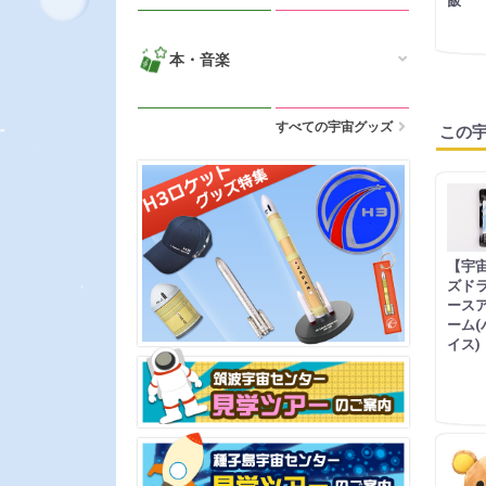
飯
本・音楽
すべての宇宙グッズ
この
【宇宙
ズド
ース
ーム(
イス)