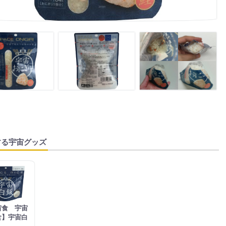
する宇宙グッズ
宙食 宇宙
食】宇宙白