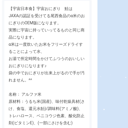
【宇宙日本食】宇宙おにぎり 鮭は
JAXAの認証を受けてる尾西食品のα米のお
にぎりのOEM版になります。
実際に宇宙に持っていってるものと同じ商
品になります。
α米は一度炊いたお米をフリーズドライす
ることによって水、
お湯で所定時間をかけてふつうのおいしい
おにぎりになります♪
袋の中でおにぎりが出来上がるので手が汚
れません。^^
名称： アルファ米
原材料：うるち米(国産)、味付乾燥具材(さ
け、食塩、還元水飴)/調味料(アミノ酸)、
トレハロース、ベニコウジ色素、酸化防止
剤(ビタミンE)、(一部にさけを含む)