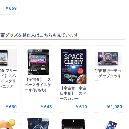
￥669
宇宙グッズを見た人はこちらも見ています
食 フリー
宇宙飛行士チョ
ライ】スペ
コチップクッキ
【宇宙食】 ス
アイスクリ
ー
ペースライスケ
バニラア
【宇宙食 宇宙
ーキ(おもち)
日本食】 スペ
ースカレー
￥650
￥648
￥610
￥1,080