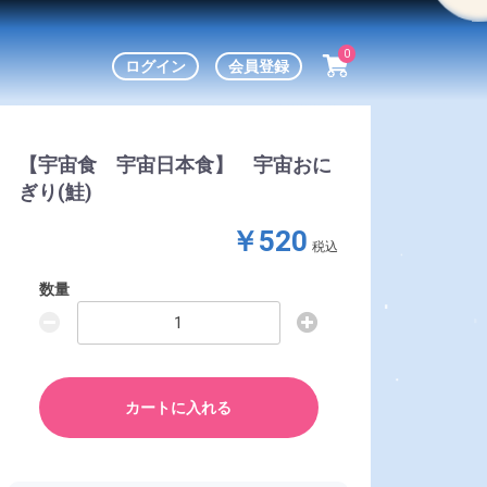
0
ログイン
会員登録
【宇宙食 宇宙日本食】 宇宙おに
ぎり(鮭)
￥520
税込
数量
カートに入れる