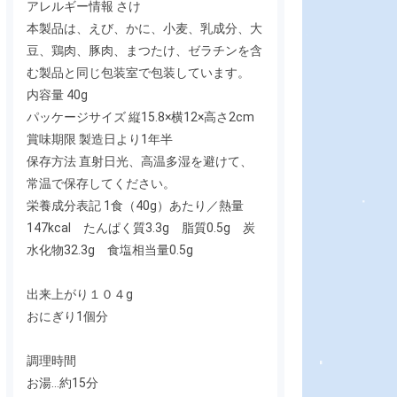
アレルギー情報 さけ
本製品は、えび、かに、小麦、乳成分、大
豆、鶏肉、豚肉、まつたけ、ゼラチンを含
む製品と同じ包装室で包装しています。
内容量 40g
パッケージサイズ 縦15.8×横12×高さ2cm
賞味期限 製造日より1年半
保存方法 直射日光、高温多湿を避けて、
常温で保存してください。
栄養成分表記 1食（40g）あたり／熱量
147kcal たんぱく質3.3g 脂質0.5g 炭
水化物32.3g 食塩相当量0.5g
出来上がり１０４g
おにぎり1個分
調理時間
お湯…約15分