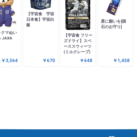
【宇宙食 宇宙
日本食】宇宙白
星に願いを[隕
飯
石のお守り]
ックマぬい
【宇宙食 フリー
 JAXA
ズドライ】スペ
ーススウィーツ
(ミルクレープ)
￥3,564
￥670
￥648
￥1,458